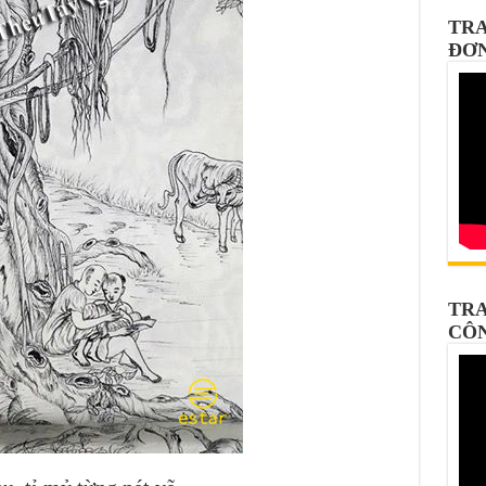
TRA
ĐƠ
TRA
CÔ