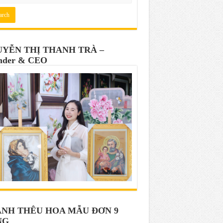
YỄN THỊ THANH TRÀ –
nder & CEO
NH THÊU HOA MẪU ĐƠN 9
NG