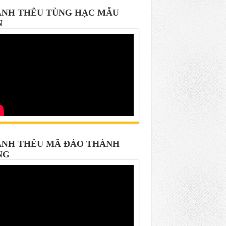
NH THÊU TÙNG HẠC MẪU
N
NH THÊU MÃ ĐÁO THÀNH
NG