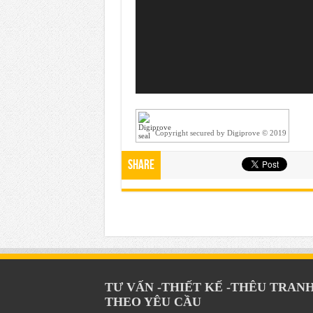
Copyright secured by Digiprove © 2019
Share
TƯ VẤN -THIẾT KẾ -THÊU TRAN
THEO YÊU CẦU