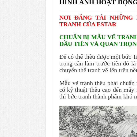
HÌNH ẢNH HOẠT ĐỘN
NƠI ĐĂNG TẢI NHỮNG
TRANH CỦA ESTAR
CHUẨN BỊ MẪU VẼ TRAN
ĐẦU TIÊN VÀ QUAN TRỌN
Để có thể thêu được một bức T
trọng cần làm trước tiên đó l
chuyển thể tranh vẽ lên trên nề
Mẫu vẽ tranh thêu phải chuẩn 
có kỹ thuật thêu cao đến mấy
thì bức tranh thành phẩm khó 