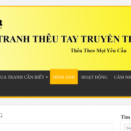
UA TRANH CẦN BIẾT
HÌNH ẢNH
HOẠT ĐỘNG
CẢM N
G
Tìm