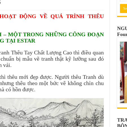
G
 HOẠT ĐỘNG VỀ QUÁ TRÌNH THÊU
NGU
H – MỘT TRONG NHỮNG CÔNG ĐOẠN
Fou
G TẠI ESTAR
ranh Thêu Tay Chất Lượng Cao thì điều quan
à chuẩn bị mẫu vẽ tranh thật kỹ lưỡng sau đó
n vải.
thì thêu mới đẹp được. Người thêu Tranh dù
 nhưng thêu theo một bức vẽ không chỉn chu
mà có hồn được.
TRA
BÔ