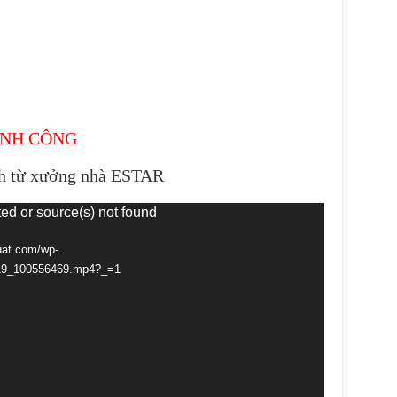
ÀNH CÔNG
nh từ xưởng nhà ESTAR
ted or source(s) not found
uat.com/wp-
919_100556469.mp4?_=1