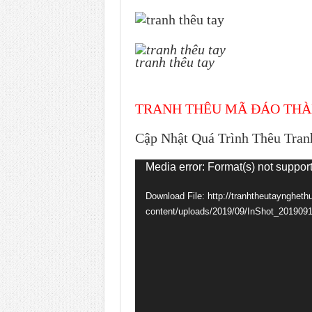
tranh thêu tay
TRANH THÊU MÃ ĐÁO TH
Cập Nhật Quá Trình Thêu Tra
Video
Media error: Format(s) not suppor
Player
Download File: http://tranhtheutayngheth
content/uploads/2019/09/InShot_20190