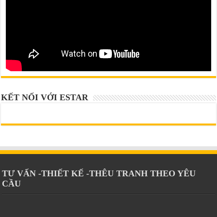
KẾT NỐI VỚI ESTAR
TƯ VẤN -THIẾT KẾ -THÊU TRANH THEO YÊU
CẦU