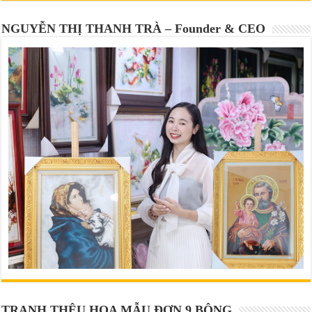
NGUYỄN THỊ THANH TRÀ – Founder & CEO
TRANH THÊU HOA MẪU ĐƠN 9 BÔNG