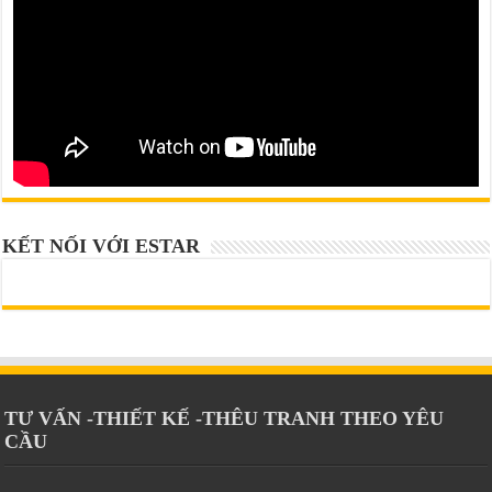
KẾT NỐI VỚI ESTAR
TƯ VẤN -THIẾT KẾ -THÊU TRANH THEO YÊU
CẦU