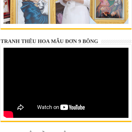
TRANH THÊU HOA MẪU ĐƠN 9 BÔNG