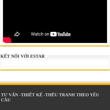
KẾT NỐI VỚI ESTAR
TƯ VẤN -THIẾT KẾ -THÊU TRANH THEO YÊU
CẦU