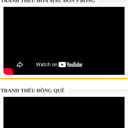
TRANH THÊU HOA MẪU ĐƠN 9 BÔNG
TRANH THÊU ĐỒNG QUÊ